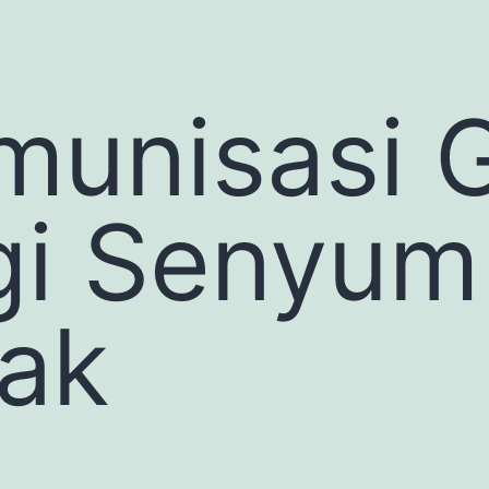
munisasi G
gi Senyum
ak