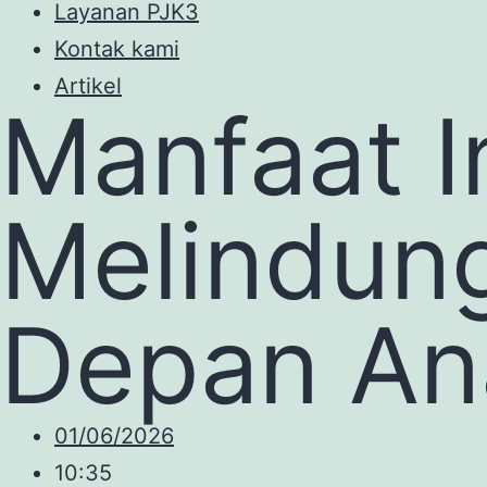
Layanan PJK3
Kontak kami
Artikel
Manfaat I
Melindun
Depan An
01/06/2026
10:35