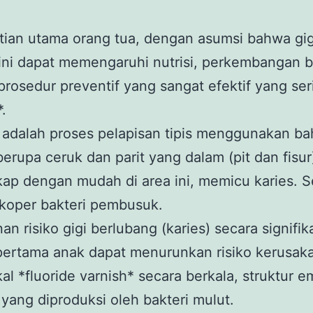
hatian utama orang tua, dengan asumsi bahwa gig
ini dapat memengaruhi nutrisi, perkembangan bi
osedur preventif yang sangat efektif yang sering
.
t* adalah proses pelapisan tipis menggunakan b
rupa ceruk dan parit yang dalam (pit dan fisur)
kap dengan mudah di area ini, memicu karies. S
koper bakteri pembusuk.
n risiko gigi berlubang (karies) secara signifi
pertama anak dapat menurunkan risiko kerusak
al *fluoride varnish* secara berkala, struktur e
yang diproduksi oleh bakteri mulut.